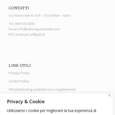
CONTATTI
Via Nazionale N.10/F – 70128 Bari – Italia
Tel.
080 530 6300
Email
info@vittoriaparchotel.com
PEC
ecoteam.srl@pec.it
LINK UTILI
Privacy Policy
Cookie Policy
Whistleblowing: piattaforma
e
regolamento
Protocolli sanitari
Privacy & Cookie
Utilizziamo i cookie per migliorare la tua esperienza di