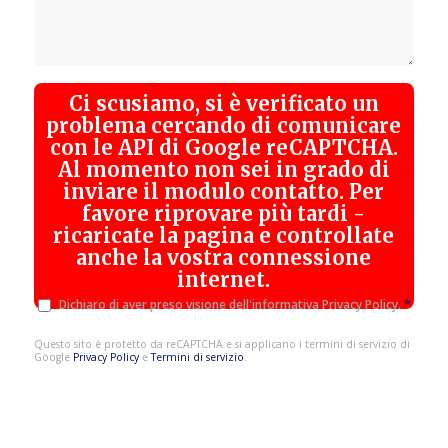
Ci scusiamo, si è verificato un
problema cercando di comunicare
con le API di Google reCAPTCHA.
Al momento non sei in grado di
inviare il modulo contatto. Per
favore riprovare più tardi -
ricaricate la pagina e controllate
anche la vostra connessione
internet.
Dichiaro di aver preso visione dell'informativa Privacy Policy.
*
Questo sito è protetto da reCAPTCHA e si applicano i termini di servizio di
Google
Privacy Policy
e
Termini di servizio
.