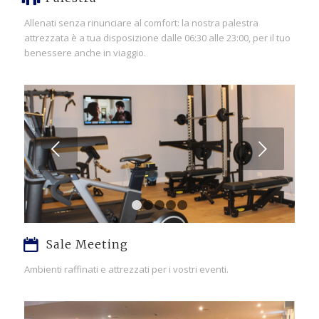
Allenati senza rinunciare al comfort: la nostra palestra
attrezzata è a tua disposizione dalle 06:30 alle 23:00, per il tuo
benessere anche in viaggio.
Succ
1
2
3
4
5
Sale Meeting
Ambienti raffinati e attrezzati per i vostri eventi.