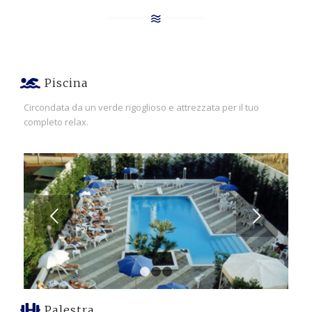
Piscina
Circondata da un verde rigoglioso e attrezzata per il tuo
completo relax.
Succ
1
2
3
Palestra