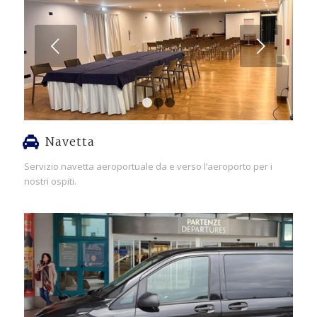
Succ
1
2
3
Navetta
Servizio navetta aeroportuale da e verso l’aeroporto per i
nostri ospiti.